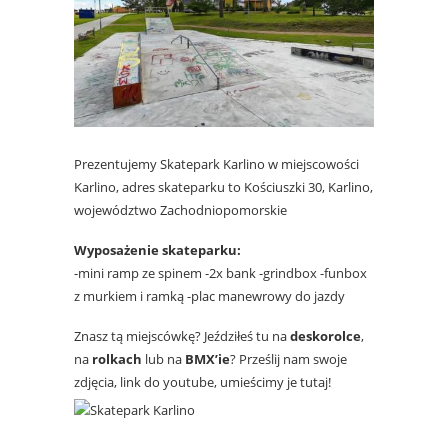
Prezentujemy Skatepark Karlino w miejscowości
Karlino, adres skateparku to Kościuszki 30, Karlino,
województwo Zachodniopomorskie
Wyposażenie skateparku:
-mini ramp ze spinem -2x bank -grindbox -funbox
z murkiem i ramką -plac manewrowy do jazdy
Znasz tą miejscówkę? Jeździłeś tu na
deskorolce
,
na
rolkach
lub na
BMX’ie
? Prześlij nam swoje
zdjęcia, link do youtube, umieścimy je tutaj!