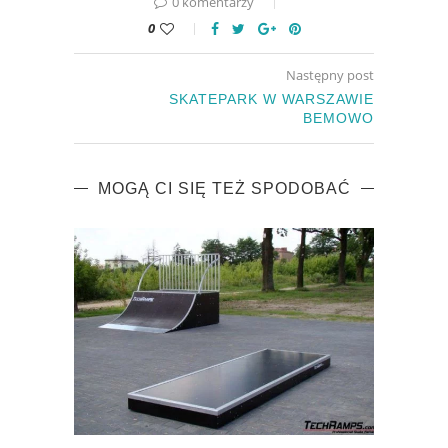
0 komentarzy
0
Następny post
SKATEPARK W WARSZAWIE
BEMOWO
MOGĄ CI SIĘ TEŻ SPODOBAĆ