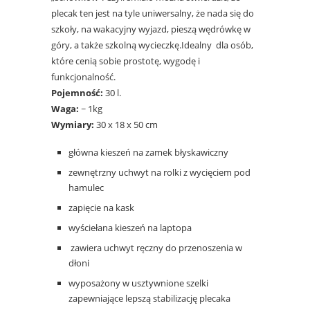
plecak ten jest na tyle uniwersalny, że nada się do
szkoły, na wakacyjny wyjazd, pieszą wędrówkę w
góry, a także szkolną wycieczkę.Idealny dla osób,
które cenią sobie prostotę, wygodę i
funkcjonalność.
Pojemność:
30 l.
Waga:
~ 1kg
Wymiary:
30 x 18 x 50 cm
główna kieszeń na zamek błyskawiczny
zewnętrzny uchwyt na rolki z wycięciem pod
hamulec
zapięcie na kask
wyściełana kieszeń na laptopa
zawiera uchwyt ręczny do przenoszenia w
dłoni
wyposażony w usztywnione szelki
zapewniające lepszą stabilizację plecaka