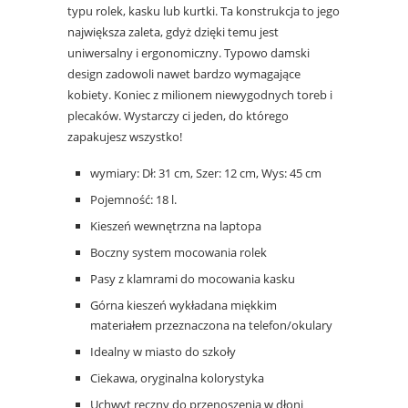
typu rolek, kasku lub kurtki. Ta konstrukcja to jego
największa zaleta, gdyż dzięki temu jest
uniwersalny i ergonomiczny. Typowo damski
design zadowoli nawet bardzo wymagające
kobiety. Koniec z milionem niewygodnych toreb i
plecaków. Wystarczy ci jeden, do którego
zapakujesz wszystko!
wymiary: Dł: 31 cm, Szer: 12 cm, Wys: 45 cm
Pojemność: 18 l.
Kieszeń wewnętrzna na laptopa
Boczny system mocowania rolek
Pasy z klamrami do mocowania kasku
Górna kieszeń wykładana miękkim
materiałem przeznaczona na telefon/okulary
Idealny w miasto do szkoły
Ciekawa, oryginalna kolorystyka
Uchwyt ręczny do przenoszenia w dłoni