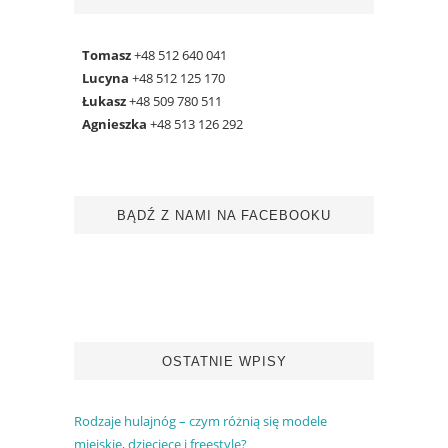
Tomasz
+48 512 640 041
Lucyna
+48 512 125 170
Łukasz
+48 509 780 511
Agnieszka
+48 513 126 292
BĄDŹ Z NAMI NA FACEBOOKU
OSTATNIE WPISY
Rodzaje hulajnóg – czym różnią się modele
miejskie, dziecięce i freestyle?