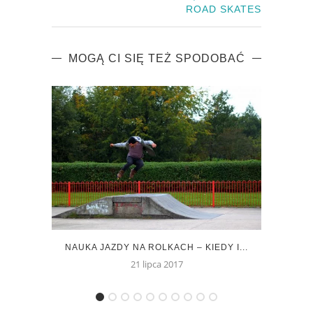
ROAD SKATES
MOGĄ CI SIĘ TEŻ SPODOBAĆ
NAUKA JAZDY NA ROLKACH – KIEDY I...
FAQ
21 lipca 2017