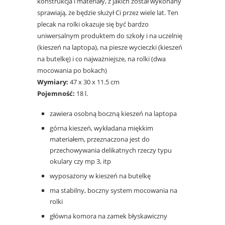
konstrukcja i materiały, z jakich został wykonany
sprawiają, że będzie służył Ci przez wiele lat. Ten
plecak na rolki okazuje się być bardzo
uniwersalnym produktem do szkoły i na uczelnię
(kieszeń na laptopa), na piesze wycieczki (kieszeń
na butelkę) i co najważniejsze, na rolki (dwa
mocowania po bokach)
Wymiary:
47 x 30 x 11.5 cm
Pojemność:
18 l.
zawiera osobną boczną kieszeń na laptopa
górna kieszeń, wykładana miękkim
materiałem, przeznaczona jest do
przechowywania delikatnych rzeczy typu
okulary czy mp 3, itp
wyposażony w kieszeń na butelkę
ma stabilny, boczny system mocowania na
rolki
główna komora na zamek błyskawiczny