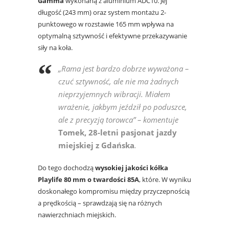
Gamma
wykonaną z aluminium ADC10. Jej
długość (243 mm) oraz system montażu 2-
punktowego w rozstawie 165 mm wpływa na
optymalną sztywność i efektywne przekazywanie
siły na koła.
„Rama jest bardzo dobrze wyważona –
czuć sztywność, ale nie ma żadnych
nieprzyjemnych wibracji. Miałem
wrażenie, jakbym jeździł po poduszce,
ale z precyzją torowca”
– komentuje
Tomek, 28-letni pasjonat jazdy
miejskiej z Gdańska
.
Do tego dochodzą
wysokiej jakości kółka
Playlife 80 mm o twardości 85A
, które. W wyniku
doskonałego kompromisu między przyczepnością
a prędkością – sprawdzają się na różnych
nawierzchniach miejskich.