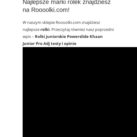
Najlepsze marki rolek znajdziesz
na Roooolki.com!
W naszym sklepie Roooolki.com znajdziesz
najlepsze
rolki
. Przeczytaj również nasz poprzedni
wpis –
Rolki juniorskie Powerslide Khaan
Junior Pro Adj testy i opinie