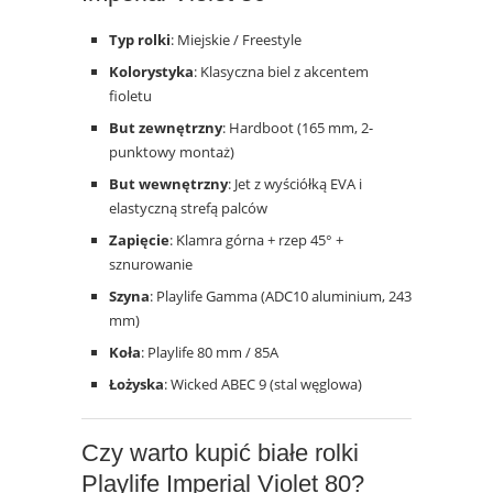
Typ rolki
: Miejskie / Freestyle
Kolorystyka
: Klasyczna biel z akcentem
fioletu
But zewnętrzny
: Hardboot (165 mm, 2-
punktowy montaż)
But wewnętrzny
: Jet z wyściółką EVA i
elastyczną strefą palców
Zapięcie
: Klamra górna + rzep 45° +
sznurowanie
Szyna
: Playlife Gamma (ADC10 aluminium, 243
mm)
Koła
: Playlife 80 mm / 85A
Łożyska
: Wicked ABEC 9 (stal węglowa)
Czy warto kupić białe rolki
Playlife Imperial Violet 80?