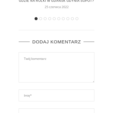
GDZIE NA ROLKI W GDAŃSK GDYNIA SOPOT?
ROLKI
25 czerwca 2022
DODAJ KOMENTARZ