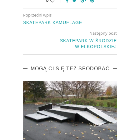
0
Poprzedni wpis
SKATEPARK KAMUFLAGE
Następny post
SKATEPARK W ŚRODZIE
WIELKOPOLSKIEJ
MOGĄ CI SIĘ TEŻ SPODOBAĆ