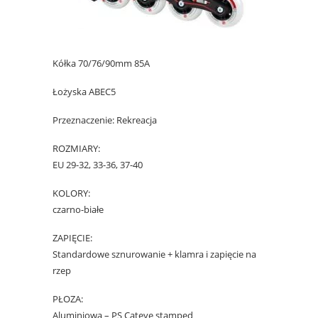
Kółka 70/76/90mm 85A
Łożyska ABEC5
Przeznaczenie: Rekreacja
ROZMIARY:
EU 29-32, 33-36, 37-40
KOLORY:
czarno-białe
ZAPIĘCIE:
Standardowe sznurowanie + klamra i zapięcie na
rzep
PŁOZA:
Aluminiowa – PS Cateye stamped