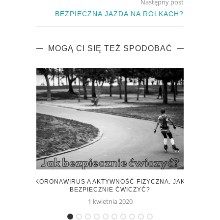
Następny post
BEZPIECZNA JAZDA NA ROLKACH?
MOGĄ CI SIĘ TEŻ SPODOBAĆ
KORONAWIRUS A AKTYWNOŚĆ FIZYCZNA. JAK
DE
BEZPIECZNIE ĆWICZYĆ?
1 kwietnia 2020