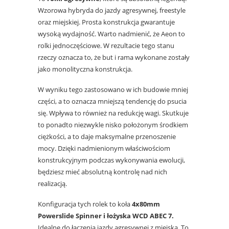
Wzorowa hybryda do jazdy agresywnej, freestyle
oraz miejskiej. Prosta konstrukcja gwarantuje
wysoką wydajność. Warto nadmienić, że Aeon to
rolki jednoczęściowe. W rezultacie tego stanu
rzeczy oznacza to, że but i rama wykonane zostały
jako monolityczna konstrukcja.
W wyniku tego zastosowano w ich budowie mniej
części, a to oznacza mniejszą tendencję do psucia
się. Wpływa to również na redukcję wagi. Skutkuje
to ponadto niezwykle nisko położonym środkiem
ciężkości, a to daje maksymalne przenoszenie
mocy. Dzięki nadmienionym właściwościom
konstrukcyjnym podczas wykonywania ewolucji,
będziesz mieć absolutną kontrolę nad nich
realizacją.
Konfiguracja tych rolek to koła
4x80mm
Powerslide Spinner i łożyska WCD ABEC 7.
Idealne do łączenia jazdy agresywnej z miejską. To