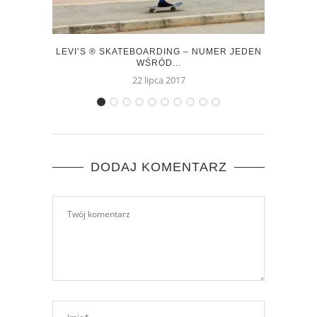
LEVI’S ® SKATEBOARDING – NUMER JEDEN
ŁY
WŚRÓD...
22 lipca 2017
DODAJ KOMENTARZ