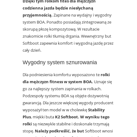
Dzięki tym rolkom fites dla mężczyzn
codzienna jazda będzie niesłychaną
przyjemnością.
Zapinane na wydajny i wygodny
system BOA. Ponadto posiadają zintegrowaną ze
skorupą płozę kompozytową. W rezultacie
znakomicie rolki tłumią drgania. Wewnętrzny but
Softboot zapewnia komfort i wygodną jazdę przez
cały dzień.
Wygodny system sznurowania
Dla podniesienia komfortu wyposażono te
rolki
dla mężczyzn fitness w system BOA.
Uznaje się
go za najlepszy system zapinania w rolkach.
Podzespoły systemu BOA są objęte dożywotnią
gwarancją. Dla jeszcze większej wygody producent
wyposażył ten model w w cholewkę
Stability
Plus
, miękki buta
K2 Softboot. W wyniku tego
rolki
są niezwykle stabilne i doskonale trzymają
stopę.
Należy podkreślić, że but
Softboot wnosi