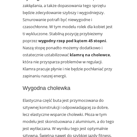
zakłądania, a także dopasowania tego sprzętu
będzie zdecydowanie szybszy i wygodniejszy.
Sznurowanie potrafi być niewygodne i
czasochłonne. W tym modelu rolek dla kobiet jest
ti wykluczone. Stabilną pozycję przybieżemy
poprzez
wygodny rzep pod kątem 45 stopni
.
Naszą stopę ponadto możemy dodatkowo i
ostatecznie ustabilizować
klamrą na cholewce
,
która nie przysparza problemów w regulacji.
Klamra pracuje płynie i nie będzie pochłaniać przy
zapinaniu naszej energii.
Wygodna cholewka
Elastyczna część buta jest przymocowana do
sztywnej konstrukcji i odpowiadającej za dobre,
lecz elastyczne wsparcie cholewki. Płoza w tym
modelu jest skonstuowana z aluminium, a do tego
jest wytłaczana. W wyniku tego jest optymalnie
sztywna. Świetna nawet do szybkiej jazdy fitness.