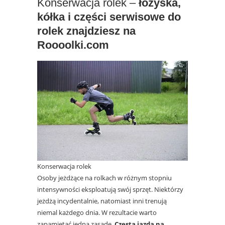
Konserwacja rolek –
łożyska,
kółka i części serwisowe do
rolek znajdziesz na
Roooolki.com
Konserwacja rolek
Osoby jeżdżące na rolkach w różnym stopniu
intensywności eksploatują swój sprzęt. Niektórzy
jeżdżą incydentalnie, natomiast inni trenują
niemal każdego dnia. W rezultacie warto
zapamiętać jedną zasadę.
Częsta jazda na