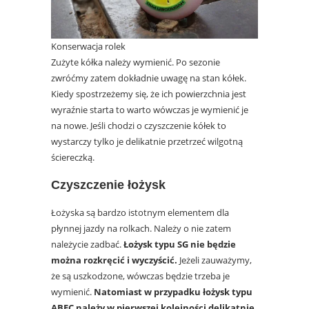
Konserwacja rolek
Zużyte kółka należy wymienić. Po sezonie
zwróćmy zatem dokładnie uwagę na stan kółek.
Kiedy spostrzeżemy się, że ich powierzchnia jest
wyraźnie starta to warto wówczas je wymienić je
na nowe. Jeśli chodzi o czyszczenie kółek to
wystarczy tylko je delikatnie przetrzeć wilgotną
ściereczką.
Czyszczenie łożysk
Łożyska są bardzo istotnym elementem dla
płynnej jazdy na rolkach. Należy o nie zatem
należycie zadbać.
Łożysk typu SG nie będzie
można rozkręcić i wyczyścić.
Jeżeli zauważymy,
że są uszkodzone, wówczas będzie trzeba je
wymienić.
Natomiast w przypadku łożysk typu
ABEC należy w pierwszej kolejności delikatnie