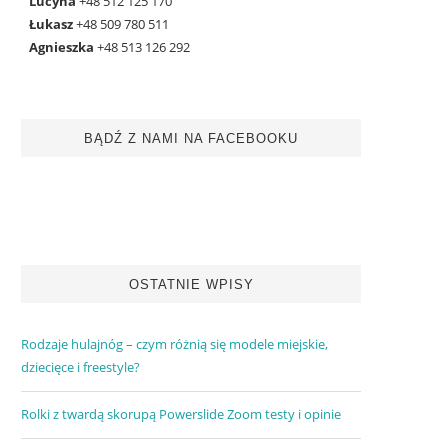
Lucyna
+48 512 125 170
Łukasz
+48 509 780 511
Agnieszka
+48 513 126 292
BĄDŹ Z NAMI NA FACEBOOKU
OSTATNIE WPISY
Rodzaje hulajnóg – czym różnią się modele miejskie,
dziecięce i freestyle?
Rolki z twardą skorupą Powerslide Zoom testy i opinie