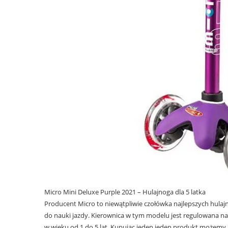
Micro Mini Deluxe Purple 2021 – Hulajnoga dla 5 latka
Producent Micro to niewątpliwie czołówka najlepszych hulajnóg
do nauki jazdy. Kierownica w tym modelu jest regulowana na 
w wieku od 1 do 5 lat. Kupując jeden jeden produkt możemy 