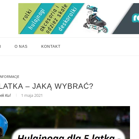
I
O NAS
KONTAKT
INFORMACJE
LATKA – JAKĄ WYBRAĆ?
ek Kul
1 maja 2021