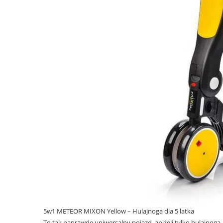
5w1 METEOR MIXON Yellow – Hulajnoga dla 5 latka
To tak naprawdę uniwersalny pojazd, aniżeli tylko hulajnog