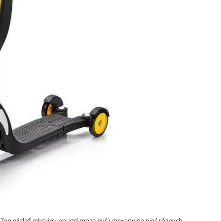
a. Ten wielofunkcyjny pojazd może być używany na pięć różnych