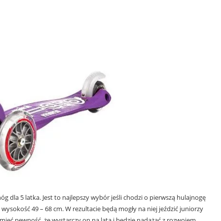
 dla 5 latka. Jest to najlepszy wybór jeśli chodzi o pierwszą hulajnogę
wysokość 49 – 68 cm. W rezultacie będą mogły na niej jeździć juniorzy
mieć pewność, że wystarczy on na lata i będzie nadążać z rozwojem