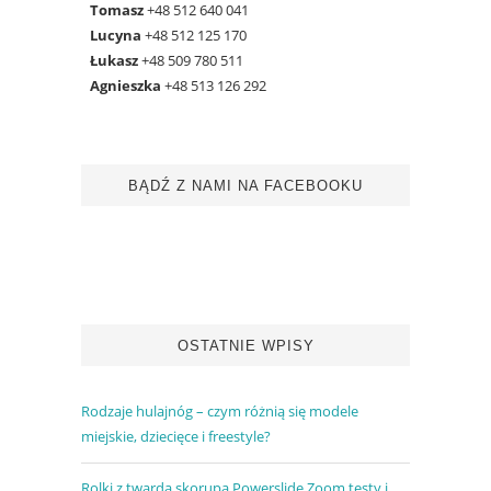
Tomasz
+48 512 640 041
Lucyna
+48 512 125 170
Łukasz
+48 509 780 511
Agnieszka
+48 513 126 292
BĄDŹ Z NAMI NA FACEBOOKU
OSTATNIE WPISY
Rodzaje hulajnóg – czym różnią się modele
miejskie, dziecięce i freestyle?
Rolki z twardą skorupą Powerslide Zoom testy i