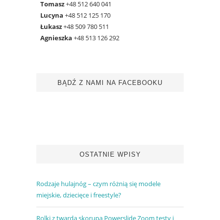
Tomasz
+48 512 640 041
Lucyna
+48 512 125 170
Łukasz
+48 509 780 511
Agnieszka
+48 513 126 292
BĄDŹ Z NAMI NA FACEBOOKU
OSTATNIE WPISY
Rodzaje hulajnóg – czym różnią się modele
miejskie, dziecięce i freestyle?
Rolki z twardą skorupą Powerslide Zoom testy i