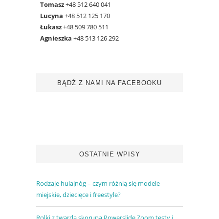
Tomasz
+48 512 640 041
Lucyna
+48 512 125 170
Łukasz
+48 509 780 511
Agnieszka
+48 513 126 292
BĄDŹ Z NAMI NA FACEBOOKU
OSTATNIE WPISY
Rodzaje hulajnóg – czym różnią się modele
miejskie, dziecięce i freestyle?
Rolki z twardą skorupą Powerslide Zoom testy i