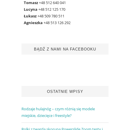
Tomasz
+48 512 640 041
Lucyna
+48 512 125 170
Łukasz
+48 509 780 511
Agnieszka
+48 513 126 292
BĄDŹ Z NAMI NA FACEBOOKU
OSTATNIE WPISY
Rodzaje hulajnóg – czym różnią się modele
miejskie, dziecięce i freestyle?
Rolki z twardą skorupą Powerslide Zoom testy i