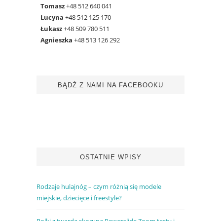
Tomasz
+48 512 640 041
Lucyna
+48 512 125 170
Łukasz
+48 509 780 511
Agnieszka
+48 513 126 292
BĄDŹ Z NAMI NA FACEBOOKU
OSTATNIE WPISY
Rodzaje hulajnóg – czym różnią się modele
miejskie, dziecięce i freestyle?
Rolki z twardą skorupą Powerslide Zoom testy i