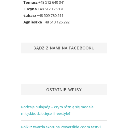
Tomasz
+48 512 640 041
Lucyna
+48 512 125 170
Łukasz
+48 509 780 511
Agnieszka
+48 513 126 292
BĄDŹ Z NAMI NA FACEBOOKU
OSTATNIE WPISY
Rodzaje hulajnóg – czym różnią się modele
miejskie, dziecięce i freestyle?
Rolki z twardą skorupą Powerslide Zoom testy i