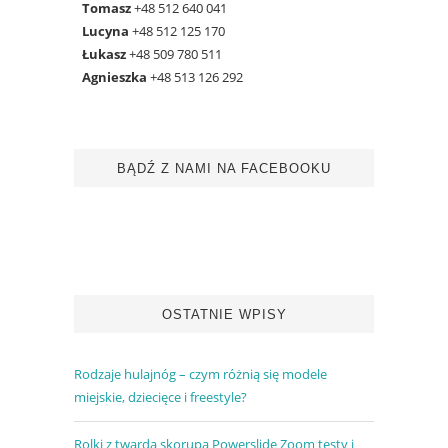
Tomasz
+48 512 640 041
Lucyna
+48 512 125 170
Łukasz
+48 509 780 511
Agnieszka
+48 513 126 292
BĄDŹ Z NAMI NA FACEBOOKU
OSTATNIE WPISY
Rodzaje hulajnóg – czym różnią się modele
miejskie, dziecięce i freestyle?
Rolki z twardą skorupą Powerslide Zoom testy i